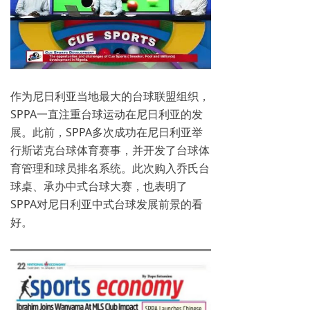
Q3+球桌
海外赛事
国内赛事
作为尼日利亚当地最大的台球联盟组织，
挂画下载
SPPA一直注重台球运动在尼日利亚的发
展。此前，SPPA多次成功在尼日利亚举
乔氏球房
行斯诺克台球体育赛事，并开发了台球体
育管理和球员排名系统。此次购入乔氏台
原厂配件
球桌、承办中式台球大赛，也表明了
产品资讯
SPPA对尼日利亚中式台球发展前景的看
好。
网上商城
ꁈ