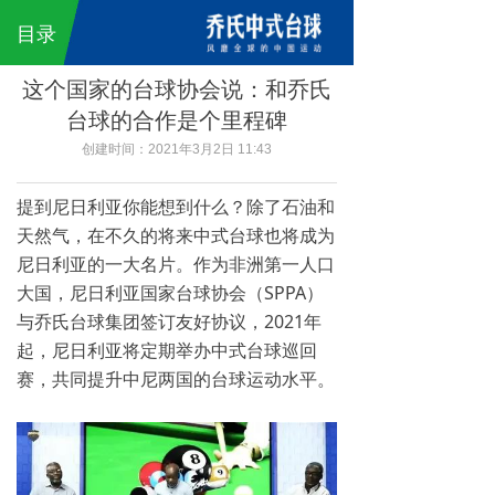
乔氏中式台球
ꀇ
끀
目录
公司简介
这个国家的台球协会说：和乔氏
台球的合作是个里程碑
乔氏愿景
创建时间：
2021年3月2日
11:43
品牌故事
提到尼日利亚你能想到什么？除了石油和
乔氏百科
天然气，在不久的将来中式台球也将成为
尼日利亚的一大名片。作为非洲第一人口
乔氏匠人
大国，尼日利亚国家台球协会（SPPA）
与乔氏台球集团签订友好协议，2021年
Q9球桌
起，尼日利亚将定期举办中式台球巡回
Q8 Pro琥珀金
赛，共同提升中尼两国的台球运动水平。
Q8球桌
Q7球桌