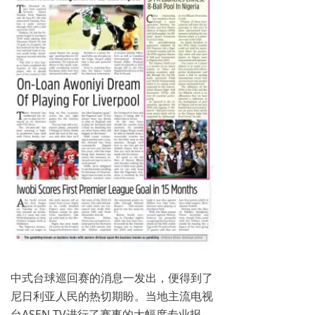
中式台球巡回赛的消息一发出，便得到了
尼日利亚人民的热切期盼。当地主流电视
台ASEN TV进行了赛事的大幅度专业报