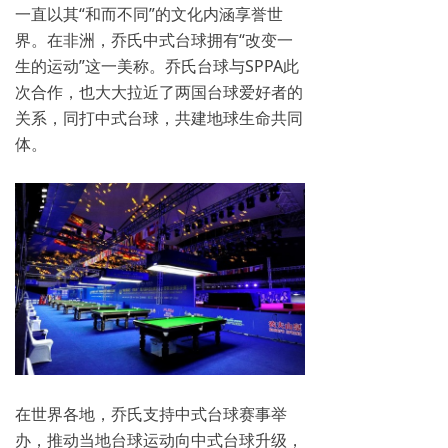
一直以其“和而不同”的文化内涵享誉世
界。在非洲，乔氏中式台球拥有“改变一
生的运动”这一美称。乔氏台球与SPPA此
次合作，也大大拉近了两国台球爱好者的
关系，同打中式台球，共建地球生命共同
体。
在世界各地，乔氏支持中式台球赛事举
办，推动当地台球运动向中式台球升级，