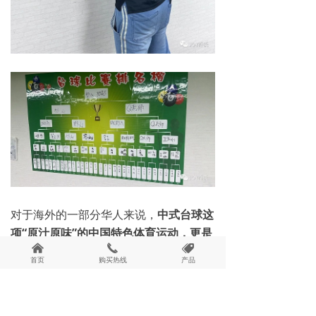
对于海外的一部分华人来说，
中式台球这
项“原汁原味”的中国特色体育运动，更是
낀
끅
뀄
一项承载着身在异国他乡的华人思念祖国
首页
购买热线
产品
的运动。
日本JOY乔氏ビリヤード的落地
生根不仅是中式台球风靡全球的最好诠
释，更预示着中式台球——这一饱含中国