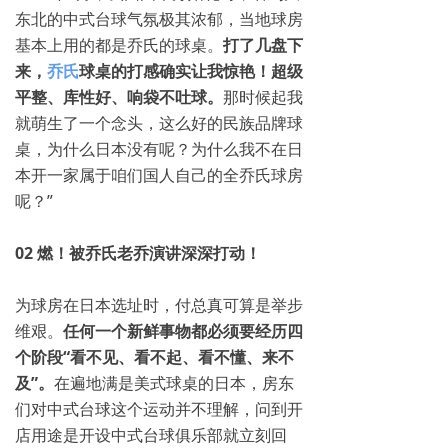
东北的中式台球气氛极其浓郁，当地球房
基本上用的都是乔氏的球桌。
打了几盘下
来，
乔氏
球桌的打感确实让我惊艳！超级
平整、库性好、响袋不吐球。
那时候起我
就萌生了一个念头，这么好的民族品牌球
桌，为什么日本没有呢？为什么我不在日
本开一家属于咱们国人自己的全乔氏球房
呢？”
02 燃！被乔氏老乔演讲深深打动！
为球房在日本选址时，付总真可算是举步
维艰。
任何一个新鲜事物都必须要经历四
个阶段“看不见、看不起、看不懂、来不
及”。
在遍地满是美式球桌的日本，房东
们对中式台球这个运动并不理解，问到开
店用途是开设中式台球俱乐部就立刻回