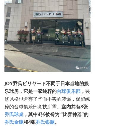
Q3+球桌
海外赛事
国内赛事
挂画下载
乔氏球房
原厂配件
JOY乔氏ビリヤード不同于日本当地的娱
产品资讯
乐球房，它是一家纯粹的
台球俱乐部
，
装
修风格也舍弃了华而不实的装饰，保留纯
网上商城
ꁈ
粹的台球俱乐部竞技所需。
室内共有8张
乔氏球桌
，其中4张被誉为 “比赛神器”的
乔氏金腿
和4张
乔氏银腿
。