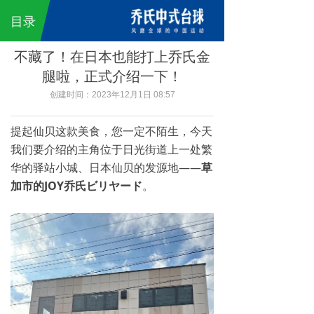
乔氏中式台球
ꀇ
끀
目录
公司简介
不藏了！在日本也能打上乔氏金
腿啦，正式介绍一下！
乔氏愿景
创建时间：
2023年12月1日
08:57
品牌故事
提起仙贝这款美食，您一定不陌生，今天
乔氏百科
我们要介绍的主角位于日光街道上一处繁
华的驿站小城、日本仙贝的发源地——
草
乔氏匠人
加市的JOY乔氏ビリヤード
。
Q9球桌
Q8 Pro琥珀金
Q8球桌
Q7球桌