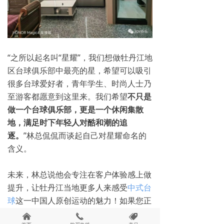
“之所以起名叫“星耀”，我们想做牡丹江地
区台球俱乐部中最亮的星，希望可以吸引
很多台球爱好者，青年学生、时尚人士乃
至游客都愿意到这里来。我们希望
不只是
做一个台球俱乐部，更是一个休闲集散
地，满足时下年轻人对酷和潮的追
逐。
”林总侃侃而谈起自己对星耀命名的
含义。
未来，林总说他会专注在客户体验感上做
提升，让牡丹江当地更多人来感受
中式台
球
这一中国人原创运动的魅力！如果您正
听着这首《
牡丹江
》，那不如现在就去牡
낀
끅
뀄