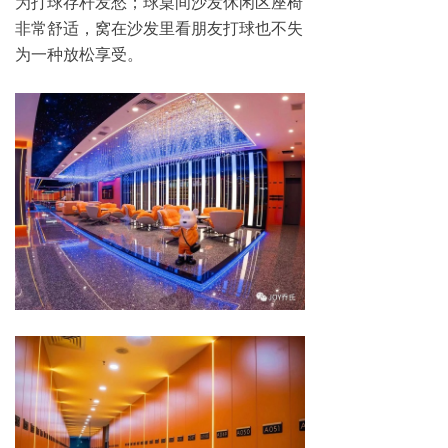
为打球存杆发愁；球桌间沙发休闲区座椅
非常舒适，窝在沙发里看朋友打球也不失
为一种放松享受。