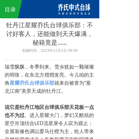
乔氏中式台球
ꀇ
끀
目录
公司简介
牡丹江星耀乔氏台球俱乐部：不
讨好客人，还能做到天天爆满，
乔氏愿景
秘籍竟是......
品牌故事
创建时间：
2023年12月1日
09:08
乔氏百科
瑞雪飘飘，冬季到来。雪乡犹如一颗璀璨
的明珠，在东北方熠熠发亮。今儿咱的主
乔氏匠人
角
星
耀乔氏台球俱乐部
就来自被誉为“塞
Q9球桌
北江南”美景天成的牡丹江。
Q8 Pro琥珀金
说它是牡丹江地区台球俱乐部天花板一点
也不为过
。进入星耀大门，梦幻又酷炫的
Q8球桌
星空吊顶结合LED流星屏令人叹为观止；
全屋装修色调以爱马仕橙为主，给人带来
Q7球桌