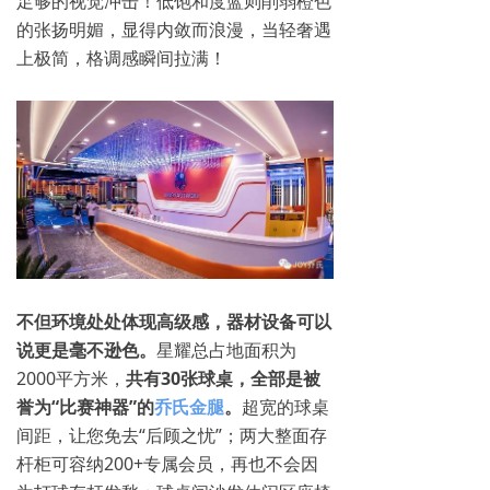
足够的视觉冲击！低饱和度蓝则削弱橙色
Q3+球桌
的张扬明媚，显得内敛而浪漫，当轻奢遇
上极简，格调感瞬间拉满！
海外赛事
国内赛事
挂画下载
乔氏球房
原厂配件
不但环境处处体现高级感，器材设备可以
产品资讯
说更是毫不逊色。
星耀总占地面积为
网上商城
ꁈ
2000平方米，
共有30张球桌，全部是被
誉为“比赛神器”的
乔氏金腿
。
超宽的球桌
间距，让您免去“后顾之忧”；两大整面存
杆柜可容纳200+专属会员，再也不会因