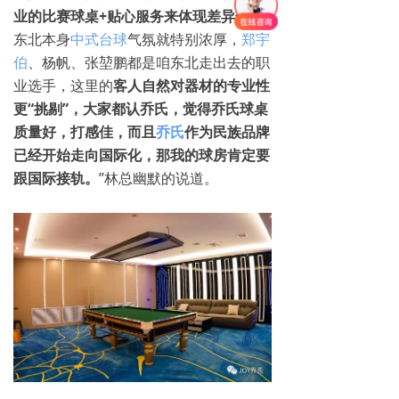
业的比赛球桌+贴心服务来体现差异化
。
东北本身
中式台球
气氛就特别浓厚，
郑宇
伯
、杨帆、张堃鹏都是咱东北走出去的职
业选手，这里的
客人自然对器材的专业性
更“挑剔”，大家都认乔氏，觉得乔氏球桌
质量好，打感佳，而且
乔氏
作为民族品牌
已经开始走向国际化，那我的球房肯定要
跟国际接轨。
”林总幽默的说道。